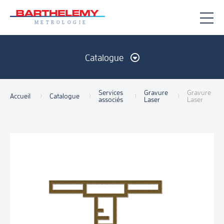
Catalogue
Services
Gravure
Gravure
Mesure manuelle
Sans contact
Accueil
Catalogue
associés
Laser
Laser
Mesure d'état de surface
Mesure de dureté
Services associés