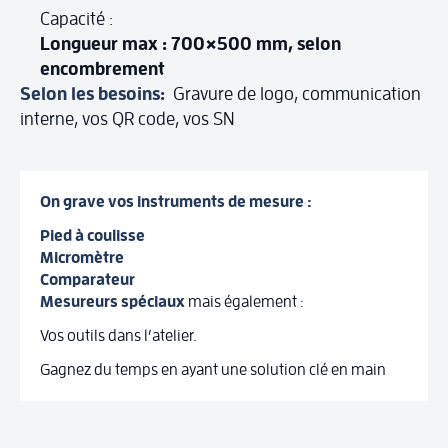
Capacité :
Longueur max : 700×500 mm, selon
À propos de nous
encombrement
Selon les besoins:
Gravure de logo, communication
Notre histoire
interne, vos QR code, vos SN
Promotions
Blog
On grave vos instruments de mesure :
Nos catalogues
Pied à coulisse
Micromètre
Comparateur
Nous contacter
Mesureurs spéciaux
mais également :
Vos outils dans l’atelier.
Gagnez du temps en ayant une solution clé en main