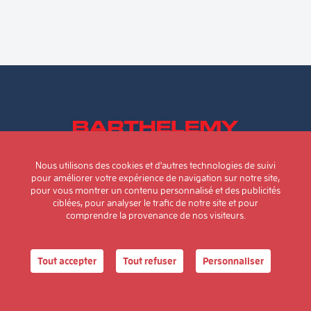
Blog
Nos catalogues
Nous contacter
Nous utilisons des cookies et d'autres technologies de suivi
pour améliorer votre expérience de navigation sur notre site,
pour vous montrer un contenu personnalisé et des publicités
ciblées, pour analyser le trafic de notre site et pour
Panneau de gestion des cookies
comprendre la provenance de nos visiteurs.
Tout accepter
Tout refuser
Personnaliser