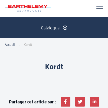
Catalogue
Accueil
Kordt
Mesure manuelle
Sans contact
Mesure d'état de surface
Mesure de dureté
Kordt
À propos de nous
Services associés
Notre histoire
Promotions
Partager cet article sur :